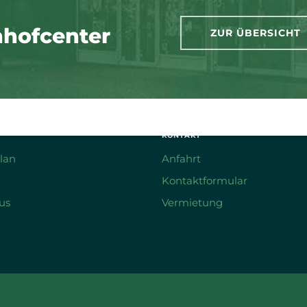
nhofcenter
ZUR ÜBERSICHT
KONTAKT
lan
Anfahrt
Kontaktformular
us
Vermietung