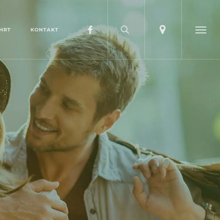
search
account
FACEBOOK
HRT
KONTAKT
Menu