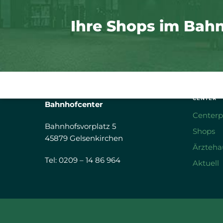
Ihre Shops im Bah
CENTER
Bahnhofcenter
Centerp
Bahnhofsvorplatz 5
Shops
45879 Gelsenkirchen
Ärzteha
Tel: 0209 – 14 86 964
Aktuell