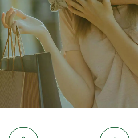
nter
n