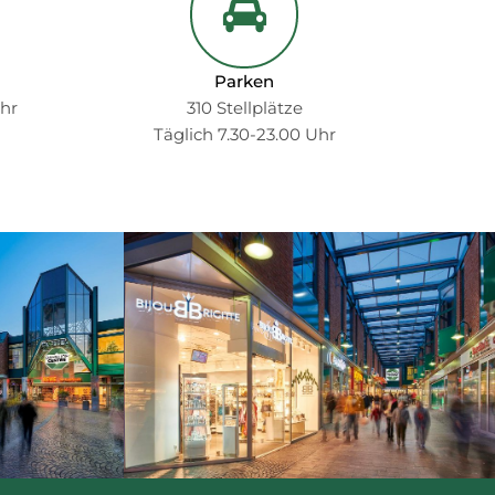
Parken
Uhr
310 Stellplätze
Täglich 7.30-23.00 Uhr
bcg-
startseitngalerie-
01