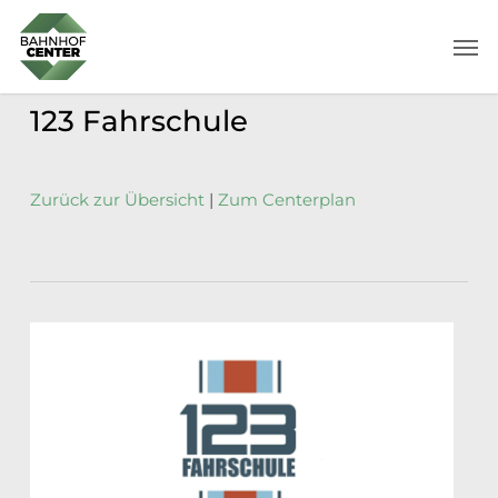
Skip
Men
to
main
content
123 Fahrschule
Zurück zur Übersicht
|
Zum Centerplan