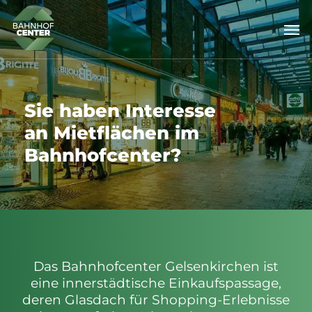
Skip
Men
to
main
content
Sie
haben
Interesse
an
Mietflächen
im
Bahnhofcenter?
Das Bahnhofcenter Gelsenkirchen ist
eine innerstädtische Einkaufspassage,
deren Glasdach für Shopping-Erlebnisse