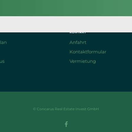
KONTAKT
lan
Anfahrt
Kontaktformular
us
Vermietung
© Concarus Real Estate Invest GmbH
facebook