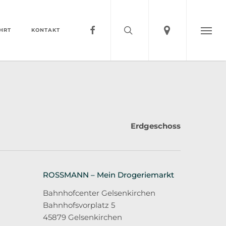
search
account
FACEBOOK
HRT
KONTAKT
Menu
Erdgeschoss
ROSSMANN – Mein Drogeriemarkt
Bahnhofcenter Gelsenkirchen
Bahnhofsvorplatz 5
45879 Gelsenkirchen