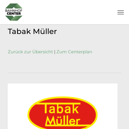
Skip
Men
to
main
content
Tabak Müller
Zurück zur Übersicht
|
Zum Centerplan